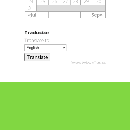
24
25
26
27
28
29
30
31
«Jul
Sep»
Traductor
Translate to:
Powered by
Google Translate
.