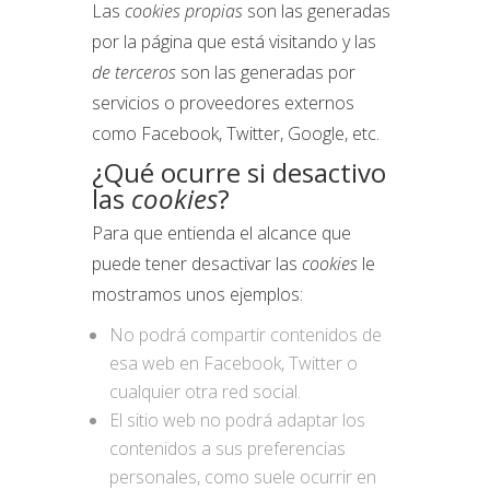
Las
cookies propias
son las generadas
por la página que está visitando y las
de terceros
son las generadas por
servicios o proveedores externos
como Facebook, Twitter, Google, etc.
¿Qué ocurre si desactivo
las
cookies
?
Para que entienda el alcance que
puede tener desactivar las
cookies
le
mostramos unos ejemplos:
No podrá compartir contenidos de
esa web en Facebook, Twitter o
cualquier otra red social.
El sitio web no podrá adaptar los
contenidos a sus preferencias
personales, como suele ocurrir en