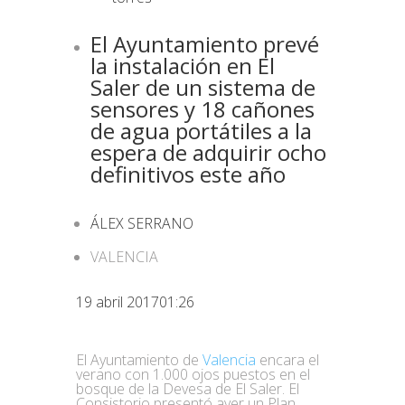
El Ayuntamiento prevé
la instalación en El
Saler de un sistema de
sensores y 18 cañones
de agua portátiles a la
espera de adquirir ocho
definitivos este año
ÁLEX SERRANO
VALENCIA
19 abril 201701:26
El Ayuntamiento de
Valencia
encara el
verano con 1.000 ojos puestos en el
bosque de la Devesa de El Saler. El
Consistorio presentó ayer un Plan