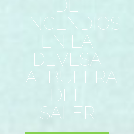
DE
INCENDIOS
EN LA
DEVESA
ALBUFERA
DEL
SALER