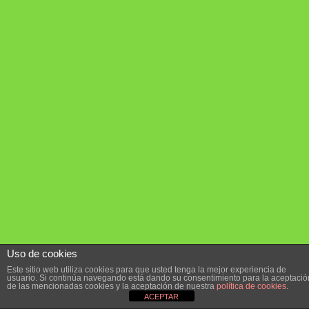
Uso de cookies
Este sitio web utiliza cookies para que usted tenga la mejor experiencia de
usuario. Si continúa navegando está dando su consentimiento para la aceptació
de las mencionadas cookies y la aceptación de nuestra
política de cookies
.
ACEPTAR