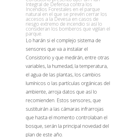
Integral de Defensa contra los
Incendios Forestales en el parque
natural en el que se prevén cerrar los
accesos a la Devesa en casos de
riesgo extremo de incendio si así lo
consideran los bomberos que vigilan el
parque.
Lo harán si el complejo sistema de
sensores que va a instalar el
Consistorio y que medirán, entre otras
variables, la humedad, la temperatura,
el agua de las plantas, los cambios
lumínicos o las partículas orgánicas del
ambiente, arroja datos que así lo
recomienden. Estos sensores, que
sustituirán a las cámaras infrarrojas
que hasta el momento controlaban el
bosque, serán la principal novedad del
plan de este año.