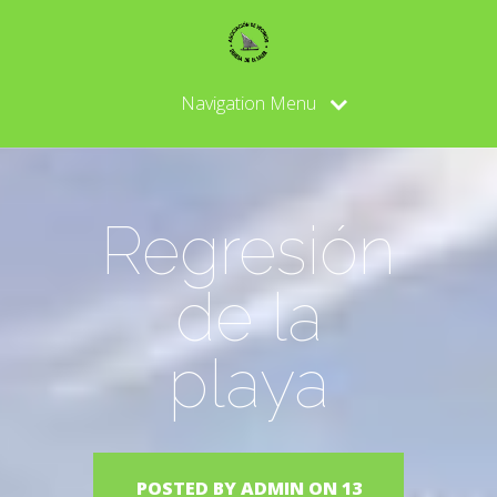
Navigation Menu
Regresión
de la
playa
POSTED BY
ADMIN
ON 13